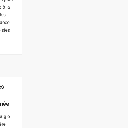
 à la
des
 déco
isies
es
umée
ougie
ère