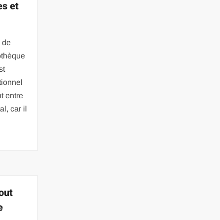
es et
e de
othèque
st
tionnel
t entre
l, car il
out
e