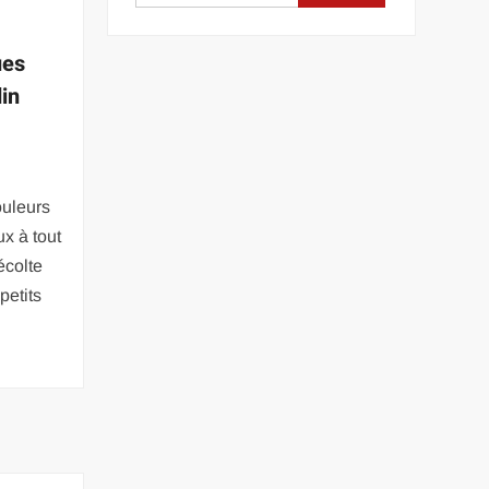
ues
din
ouleurs
ux à tout
récolte
petits