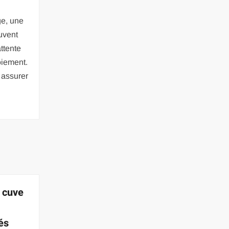
ge, une
uvent
ttente
oiement.
 assurer
à cuve
és