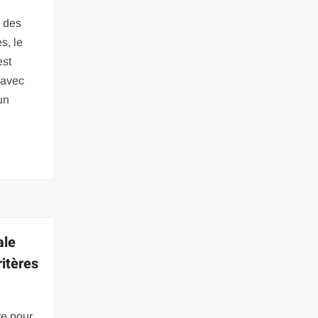
r des
es, le
est
 avec
un
ale
itères
te pour