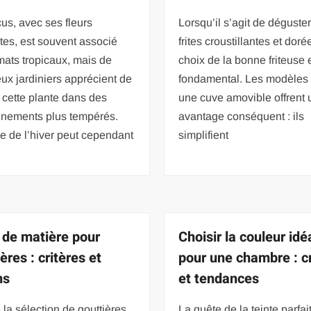
cus, avec ses fleurs
Lorsqu’il s’agit de déguste
tes, est souvent associé
frites croustillantes et doré
mats tropicaux, mais de
choix de la bonne friteuse 
x jardiniers apprécient de
fondamental. Les modèles
r cette plante dans des
une cuve amovible offrent 
nnements plus tempérés.
avantage conséquent : ils
ée de l’hiver peut cependant
simplifient
 de matière pour
Choisir la couleur idé
ères : critères et
pour une chambre : cr
ns
et tendances
 la sélection de gouttières
La quête de la teinte parfai