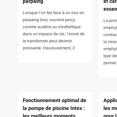
parpaing
et ca
essen
Lorsque l’on fait face à un mur en
parpaing brut, souvent perçu
La pro
comme austère ou inesthétique
emphyt
dans un espace de vie, l’envie de
contrac
le transformer peut devenir
la mise
pressante. Heureusement, il
emphyt
type de
permet
Fonctionnement optimal de
Appli
la pompe de piscine Intex :
les m
les meilleurs moments
pour 