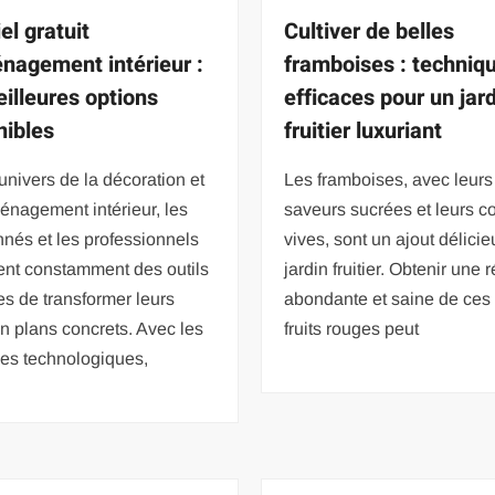
el gratuit
Cultiver de belles
nagement intérieur :
framboises : techniq
eilleures options
efficaces pour un jar
nibles
fruitier luxuriant
univers de la décoration et
Les framboises, avec leurs
énagement intérieur, les
saveurs sucrées et leurs c
nés et les professionnels
vives, sont un ajout délicie
ent constamment des outils
jardin fruitier. Obtenir une 
s de transformer leurs
abondante et saine de ces 
n plans concrets. Avec les
fruits rouges peut
es technologiques,