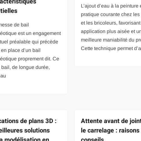
ractéristiques
L’ajout d’eau à la peinture
tielles
pratique courante chez les 
et les bricoleurs, favorisan
messe de bail
application plus aisée et u
éotique est un engagement
meilleure maniabilité du pr
tuel préalable qui précède
Cette technique permet d’a
 en place d’un bail
éotique proprement dit. Ce
 bail, de longue durée,
 au
cations de plans 3D :
Attente avant de join
eilleures solutions
le carrelage : raisons
la modélisation en
conseils