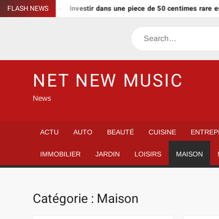
Skip
iment ?
FLASH NEWS
Investir dans une piece de 50 centimes rare est-il vr
to
content
Search
NET NEW MUSIC
News
ACTU
AUTO
BEAUTÉ
CUISINE
ENTREP
IMMOBILIER
JARDIN
LOISIRS
MAISON
Catégorie :
Maison