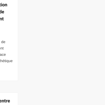
tion
 de
nt
e de
ent
lace
thétique
entre