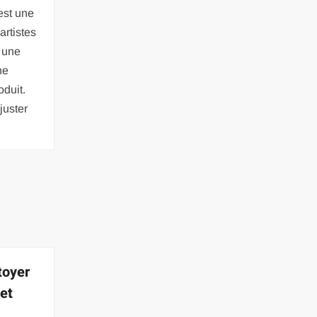
 est une
artistes
t une
ne
oduit.
juster
toyer
 et