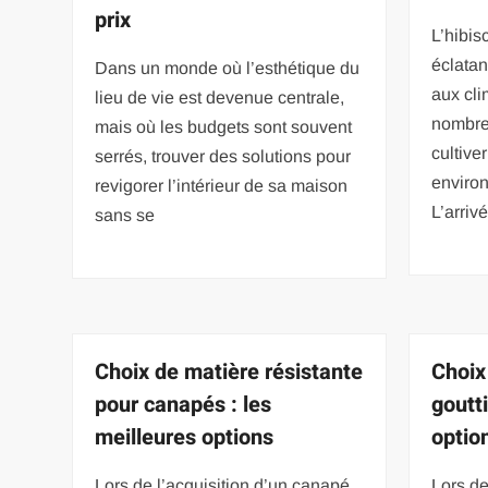
prix
L’hibis
éclatan
Dans un monde où l’esthétique du
aux cli
lieu de vie est devenue centrale,
nombreu
mais où les budgets sont souvent
cultive
serrés, trouver des solutions pour
enviro
revigorer l’intérieur de sa maison
L’arriv
sans se
Choix de matière résistante
Choix
pour canapés : les
goutti
meilleures options
optio
Lors de l’acquisition d’un canapé,
Lors de