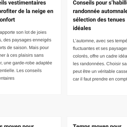
ils vestimentaires
Conseils pour s’habill
rofiter de la neige en
randonnée automnale
confort
sélection des tenues
idéales
 apporte son lot de joies
s, des paysages enneigés
L’automne, avec ses tempé
rts de saison. Mais pour
fluctuantes et ses paysage
er à ces plaisirs sans
colorés, offre un cadre idé
er, une garde-robe adaptée
les randonnées. Choisir sa
entielle. Les conseils
peut être un véritable casse
ntaires
car il faut prendre en comp
s moyen pour
Temps moyen pour