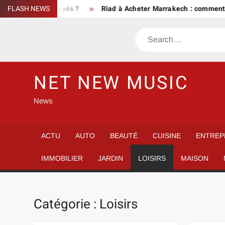
Skip
sque d’impayés ?
FLASH NEWS
Riad à Acheter Marrakech : comment sélecti
to
content
Search
NET NEW MUSIC
News
ACTU
AUTO
BEAUTÉ
CUISINE
ENTREP
IMMOBILIER
JARDIN
LOISIRS
MAISON
Catégorie :
Loisirs