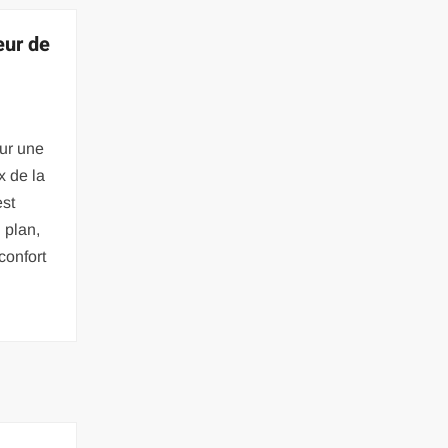
eur de
our une
x de la
est
 plan,
confort