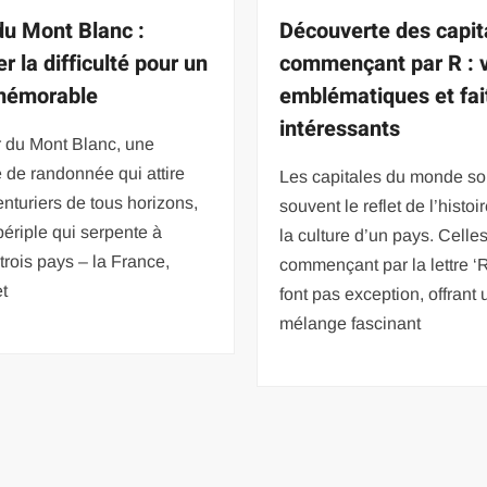
du Mont Blanc :
Découverte des capit
r la difficulté pour un
commençant par R : v
mémorable
emblématiques et fai
intéressants
r du Mont Blanc, une
 de randonnée qui attire
Les capitales du monde so
nturiers de tous horizons,
souvent le reflet de l’histoi
périple qui serpente à
la culture d’un pays. Celle
 trois pays – la France,
commençant par la lettre ‘R
et
font pas exception, offrant 
mélange fascinant