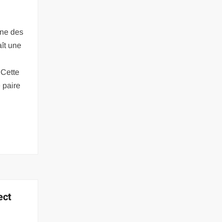
ine des
ît une
 Cette
 paire
ect