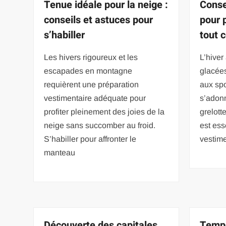
Tenue idéale pour la neige :
Conse
conseils et astuces pour
pour p
s’habiller
tout 
Les hivers rigoureux et les
L’hiver
escapades en montagne
glacée
requièrent une préparation
aux spo
vestimentaire adéquate pour
s’adonn
profiter pleinement des joies de la
grelott
neige sans succomber au froid.
est ess
S’habiller pour affronter le
vestime
manteau
Découverte des capitales
Temp