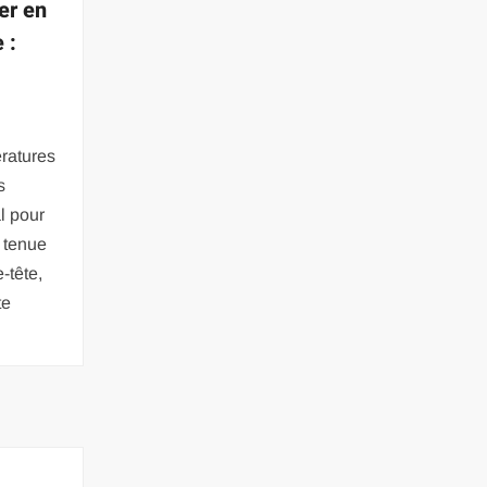
er en
 :
ratures
s
al pour
 tenue
-tête,
te