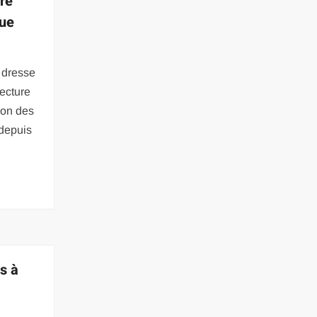
ure
que
 dresse
ecture
tion des
 depuis
s à