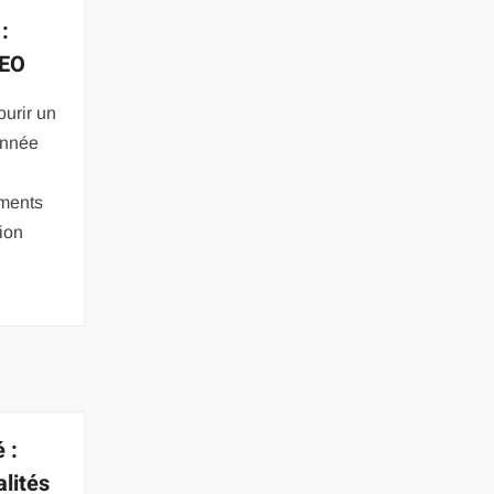
:
SEO
urir un
onnée
éments
tion
 :
alités