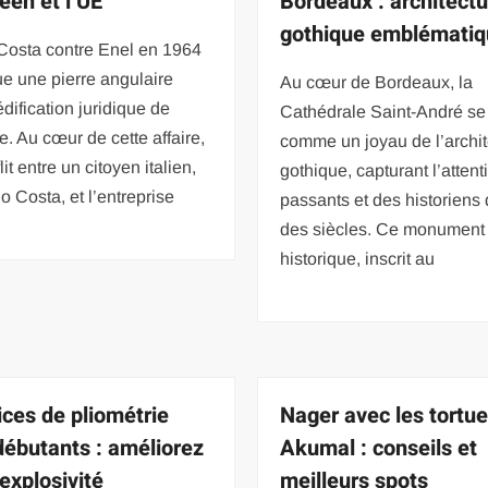
éen et l’UE
Bordeaux : architect
gothique emblémati
 Costa contre Enel en 1964
ue une pierre angulaire
Au cœur de Bordeaux, la
édification juridique de
Cathédrale Saint-André se
e. Au cœur de cette affaire,
comme un joyau de l’archit
it entre un citoyen italien,
gothique, capturant l’atten
o Costa, et l’entreprise
passants et des historiens
des siècles. Ce monument
historique, inscrit au
ices de pliométrie
Nager avec les tortue
débutants : améliorez
Akumal : conseils et
 explosivité
meilleurs spots