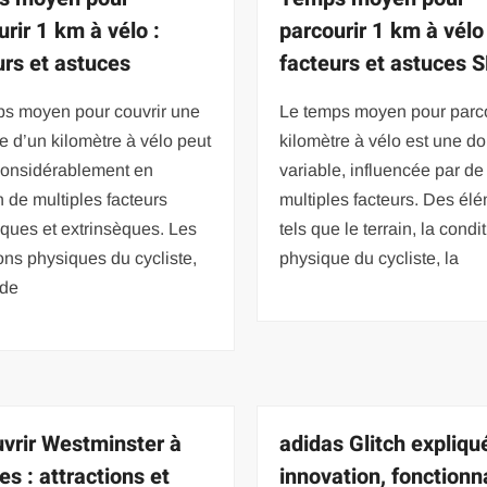
urir 1 km à vélo :
parcourir 1 km à vélo 
urs et astuces
facteurs et astuces 
ps moyen pour couvrir une
Le temps moyen pour parco
e d’un kilomètre à vélo peut
kilomètre à vélo est une d
 considérablement en
variable, influencée par de
n de multiples facteurs
multiples facteurs. Des él
èques et extrinsèques. Les
tels que le terrain, la condi
ons physiques du cycliste,
physique du cycliste, la
 de
vrir Westminster à
adidas Glitch expliqué
es : attractions et
innovation, fonctionn