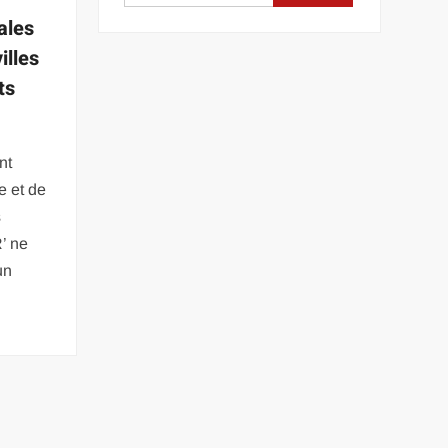
ales
illes
ts
nt
re et de
s
’ ne
un