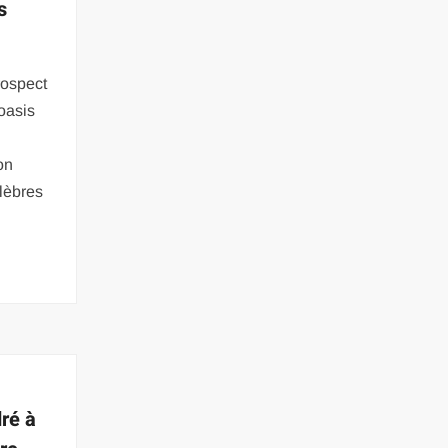
s
rospect
oasis
on
élèbres
ré à